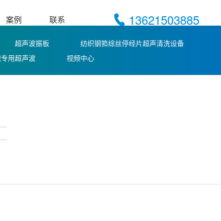
13621503885
案例
联系
超声波振板
纺织钢筘综丝停经片超声清洗设备
械专用超声波
视频中心