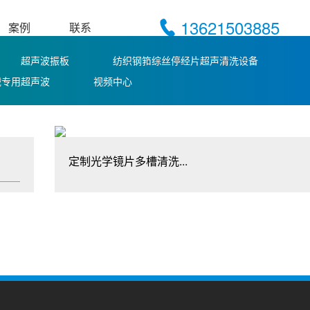
13621503885
案例
联系
超声波振板
纺织钢筘综丝停经片超声清洗设备
械专用超声波
视频中心
定制光学镜片多槽清洗...