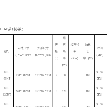
CD-B系列参数：
超
容
声
超声频
加热
内槽尺寸
外形尺寸
时间
型号
量
功
率
功
(L*W*H)mm
(L*W*H)mm
(Min)
(L)
率
(Khz)
率
(W)
(W)
MR-
0~
2
0
/
150*1
40
*100
1
75*
1
65*230
2
60
100
60HT
常开
MR-
0~
2
0
/
240*1
40
*100
2
65
*1
65
*2
30
3
120
100
120HT
常开
MR-
0~
2
0
/