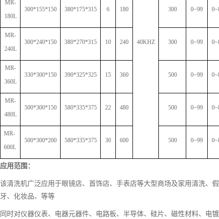
MR-
300*15
5
*150
3
80
*1
75
*
315
6
180
3
00
0~99
0~
1
80L
MR
-
300*240*150
3
80
*2
70
*
315
10
240
40KHZ
3
00
0~99
0~
2
40L
MR
-
330*300*150
3
9
0*3
25
*
325
15
360
5
00
0~99
0~
3
60L
MR
-
500*300*150
5
8
0*3
35
*
375
22
480
500
0~99
0~
4
80L
MR
-
500*300*200
5
8
0*3
35
*3
75
30
600
500
0~99
0~
600L
应用范围：
该清洗机广泛应用于眼镜店、首饰店、手表店等大型商场及家用清洗、假
牙、化妆品、等等
同时对仪器仪表、电器元器件、电路板、半导体、硅片、磁性材料、电镀