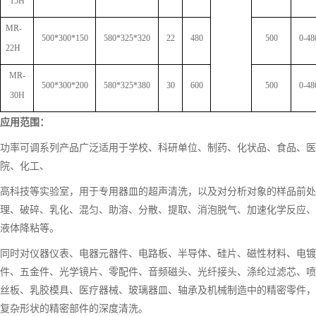
15H
MR-
500*300*150
5
8
0*3
25
*3
20
22
480
500
0-48
22H
MR-
500*300*200
5
8
0*3
25
*3
8
0
30
600
500
0-48
30H
应用范围：
功率可调系列产品广泛适用于学校、科研单位、制药、化状品、食品、医
院、化工、
高科技等实验室，用于专用器皿的超声清洗，以及对分析对象的样品前处
理、破碎、乳化、混匀、助溶、分散、提取、消泡脱气、加速化学反应、
液体降粘等。
同时对仪器仪表、电器元器件、电路板、半导体、硅片、磁性材料、电镀
件、五金件、光学镜片、零配件、音频磁头、光纤接头、涤纶过滤芯、喷
丝板、乳胶模具、医疗器械、玻璃器皿、轴承及机械制造中的精密零件，
复杂形状的精密部件的深度清洗。