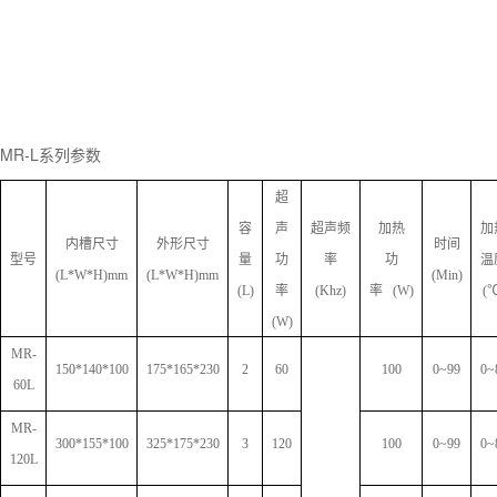
MR-L系列参数
超
容
声
超声频
加热
加
内槽尺寸
外形尺寸
时间
型号
量
功
率
功
温
(L*W*H)mm
(L*W*H)mm
(Min)
(L)
率
(Khz)
率
(W)
(
(W)
MR
-
150*1
40
*100
1
75*
1
65*230
2
60
100
0~99
0~
60L
MR
-
300*15
5
*100
3
25
*1
75
*2
30
3
120
100
0~99
0~
1
20L