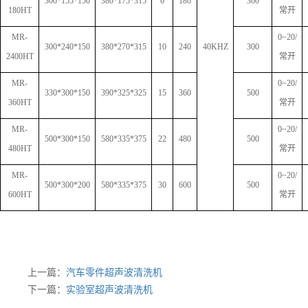
300*15
5
*150
3
80
*1
75
*
315
6
180
3
00
180HT
常开
MR-
0~
2
0
/
300*240*150
3
80
*2
70
*
315
10
240
40KHZ
3
00
2400HT
常开
MR-
0~
2
0
/
330*300*150
3
9
0*3
25
*
325
15
360
5
00
360HT
常开
MR-
0~
2
0
/
500*300*150
5
8
0*3
35
*
375
22
480
500
480HT
常开
MR-
0~
2
0
/
500*300*200
5
8
0*3
35
*3
75
30
600
500
600HT
常开
上一篇：
汽车零件超声波清洗机
下一篇：
实验室超声波清洗机