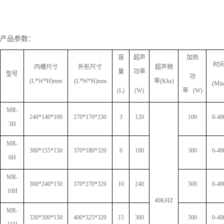
产品参数：
容
超声
加热
时
内槽尺寸
外形尺寸
超声频
量
功率
型号
功
(L*W*H)mm
(L*W*H)mm
率
(Khz)
(Min
(L)
(W)
率
(W)
MR-
240*140*100
270*170*230
3
120
100
0-48
3H
MR-
300*155*150
370*180*320
6
180
300
0-48
6H
MR-
300*240*150
370*270*320
10
240
500
0-48
10H
40KHZ
MR-
330*300*150
400
*325*
320
15
360
500
0-48